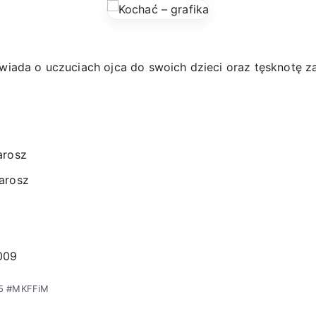
iada o uczuciach ojca do swoich dzieci oraz tęsknotę za 
arosz
arosz
009
25 #MKFFiM