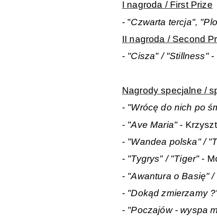
I nagroda / First Prize
- "
Czwarta tercja", "Plo
II nagroda / Second Pr
-
"Cisza" / "Stillness"
-
Nagrody specjalne / s
-
"Wrócę do nich po śmie
-
"Ave Maria"
- Krzysz
-
"Wandea polska" / "
-
"Tygrys" / "Tiger"
- M
-
"Awantura o Basię" / 
-
"Dokąd zmierzamy ?"
-
"Poczajów - wyspa mi