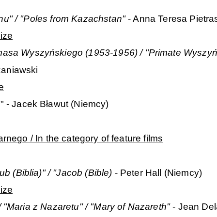
nu" / "Poles from Kazachstan"
- Anna Teresa Pietra
ize
masa Wyszyńskiego (1953-1956) / "Primate Wyszyńs
zaniawski
e
a
" - Jacek Bławut (Niemcy)
arnego / In the category of feature films
ub (Biblia)" / "Jacob (Bible)
- Peter Hall (Niemcy)
ize
/ "Maria z Nazaretu" / "Mary of Nazareth"
- Jean De