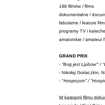
188 filmów / films
dokumentalne / docum
fabularne / feature film
programy TV i kateche
amatorskie / amateur f
GRAND PRIX
-
"Bog jest Ljubow'" / 
-
Nikołaj Goriaczkin, 
-
"Hospicjum" / "Hospi
W kategorii filmu doku