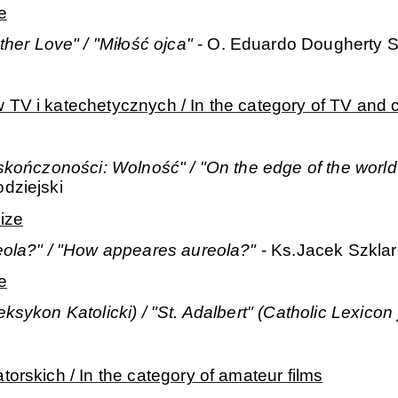
e
ther Love" / "Miłość ojca"
- O. Eduardo Dougherty SJ
 TV i katechetycznych / In the category of TV and 
skończoności: Wolność" / "On the edge of the world a
odziejski
ize
eola?" / "How appeares aureola?"
- Ks.Jacek Szkla
e
ksykon Katolicki) / "St. Adalbert" (Catholic Lexicon
torskich / In the category of amateur films