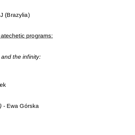
 (Brazylia)
catechetic programs:
nd the infinity:
rek
 )
- Ewa Górska