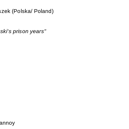
szek (Polska/ Poland)
ki's prison years"
lannoy