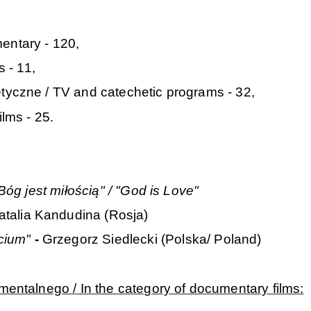
entary - 120,
s - 11,
tyczne / TV and catechetic programs - 32,
ilms - 25.
"Bóg jest miłością" / "God is Love"
Natalia Kandudina (Rosja)
cium"
-
Grzegorz Siedlecki
(Polska/ Poland)
mentalnego / In the category of documentary films: