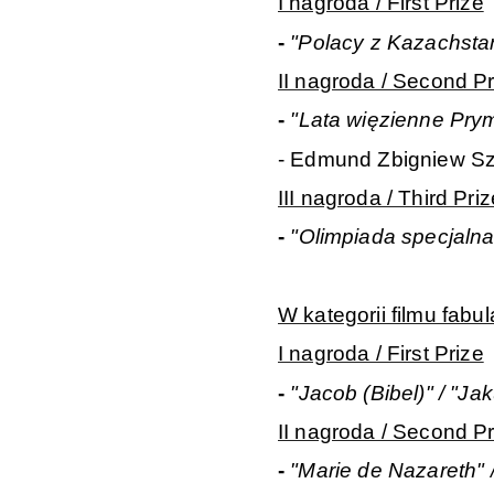
I nagroda / First Prize
-
"Polacy z Kazachsta
II nagroda / Second Pr
-
"Lata więzienne Pry
- Edmund Zbigniew S
III nagroda / Third Priz
-
"Olimpiada specjaln
W kategorii filmu fabul
I nagroda / First Prize
-
"Jacob (Bibel)" / "Jak
II nagroda / Second Pr
-
"Marie de Nazareth" 