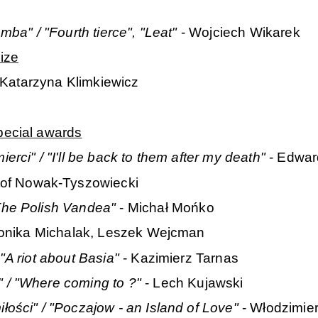
mba" / "Fourth tierce", "Leat"
- Wojciech Wikarek
ize
 Katarzyna Klimkiewicz
pecial awards
rci" / "I'll be back to them after my death"
- Edward
tof Nowak-Tyszowiecki
The Polish Vandea"
- Michał Mońko
onika Michalak, Leszek Wejcman
"A riot about Basia"
- Kazimierz Tarnas
 / "Where coming to ?"
- Lech Kujawski
łości" / "Poczajow - an Island of Love"
- Włodzimie