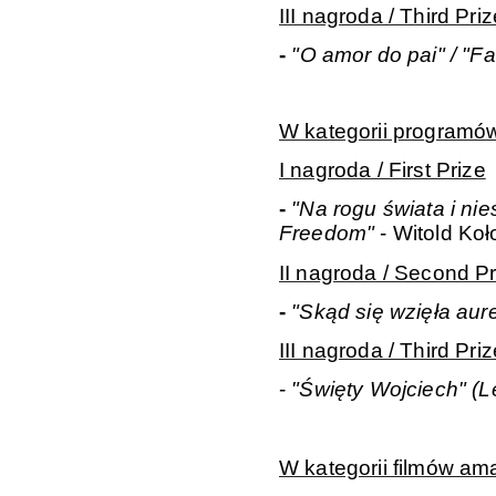
III nagroda / Third Priz
-
"O amor do pai" / "Fa
W kategorii programów
I nagroda / First Prize
-
"Na rogu świata i nie
Freedom"
- Witold Koł
II nagroda / Second Pr
-
"Skąd się wzięła aur
III nagroda / Third Priz
-
"Święty Wojciech" (Le
W kategorii filmów ama