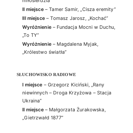
miłosierdzia”
II miejsce
– Tamer Samir, „Cisza eremity”
III miejsce
– Tomasz Jarosz, „Kochać”
Wyróżnienie
– Fundacja Mocni w Duchu,
„To TY”
Wyróżnienie
– Magdalena Myjak,
„Królestwo światła”
SŁUCHOWISKO RADIOWE
I miejsce
– Grzegorz Kiciński, „Rany
niewinnych – Droga Krzyżowa – Stacja
Ukraina”
II miejsce
– Małgorzata Żurakowska,
„Gietrzwałd 1877”