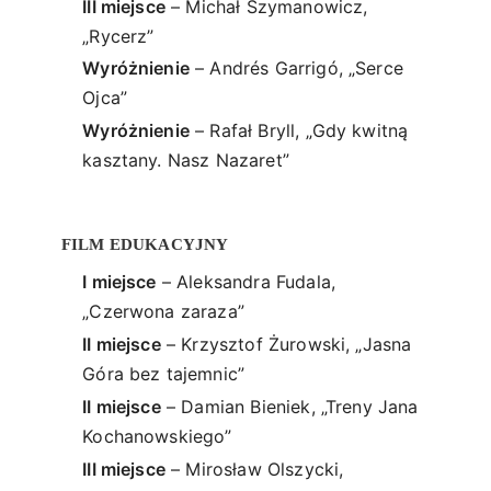
III miejsce
– Michał Szymanowicz,
„Rycerz”
Wyróżnienie
– Andrés Garrigó, „Serce
Ojca”
Wyróżnienie
– Rafał Bryll, „Gdy kwitną
kasztany. Nasz Nazaret”
FILM EDUKACYJNY
I miejsce
– Aleksandra Fudala,
„Czerwona zaraza”
II miejsce
– Krzysztof Żurowski, „Jasna
Góra bez tajemnic”
II miejsce
– Damian Bieniek, „Treny Jana
Kochanowskiego”
III miejsce
– Mirosław Olszycki,