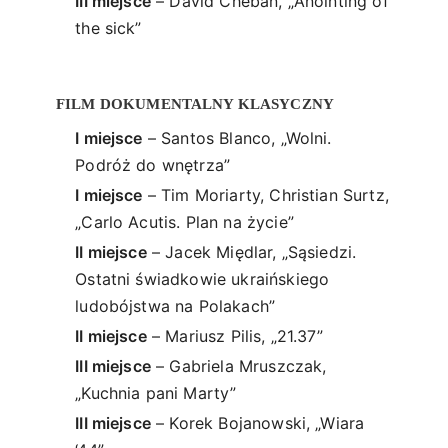
III miejsce
– David Cheban, „Anointing of
the sick”
FILM DOKUMENTALNY KLASYCZNY
I miejsce
– Santos Blanco, „Wolni.
Podróż do wnętrza”
I miejsce
– Tim Moriarty, Christian Surtz,
„Carlo Acutis. Plan na życie”
II miejsce
– Jacek Międlar, „Sąsiedzi.
Ostatni świadkowie ukraińskiego
ludobójstwa na Polakach”
II miejsce
– Mariusz Pilis, „21.37”
III miejsce
– Gabriela Mruszczak,
„Kuchnia pani Marty”
III miejsce
– Korek Bojanowski, „Wiara