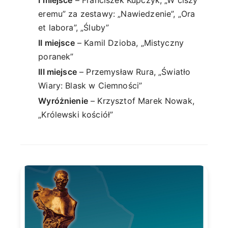
I miejsce
– Franciszek Kupczyk, „W ciszy
eremu” za zestawy: „Nawiedzenie”, „Ora
et labora”, „Śluby”
II miejsce
– Kamil Dzioba, „Mistyczny
poranek”
III miejsce
– Przemysław Rura, „Światło
Wiary: Blask w Ciemności”
Wyróżnienie
– Krzysztof Marek Nowak,
„Królewski kościół”