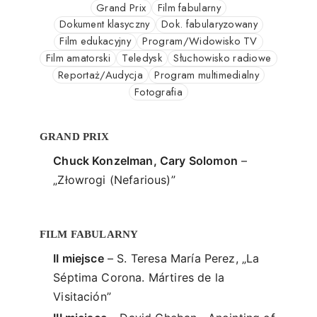
Grand Prix
Film fabularny
Dokument klasyczny
Dok. fabularyzowany
Film edukacyjny
Program/Widowisko TV
Film amatorski
Teledysk
Słuchowisko radiowe
Reportaż/Audycja
Program multimedialny
Fotografia
GRAND PRIX
Chuck Konzelman, Cary Solomon
–
„Złowrogi (Nefarious)”
FILM FABULARNY
II miejsce
– S. Teresa María Perez, „La
Séptima Corona. Mártires de la
Visitación”