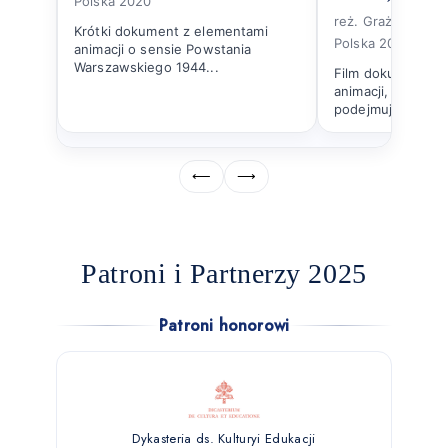
Polska 2020
reż. Grażyna Ziel
Krótki dokument z elementami
Polska 2023
animacji o sensie Powstania
Warszawskiego 1944...
Film dokumentaln
animacji, archiwal
podejmuje refleksj
⟵
⟶
Patroni i Partnerzy 2025
Patroni honorowi
Dykasteria ds. Kulturyi Edukacji