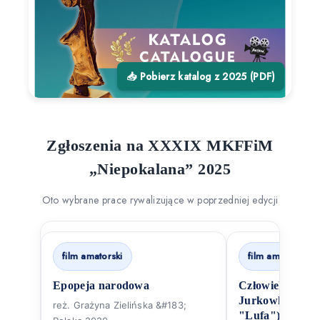
📥 Pobierz katalog z 2025 (PDF)
Zgłoszenia na XXXIX MKFFiM
„Niepokalana” 2025
Oto wybrane prace rywalizujące w poprzedniej edycji
film amatorski
film amatorski
Epopeja narodowa
Człowiek-Czołg
Jurkowki. Powst
reż. Grażyna Zielińska &#183;
"Lufa")