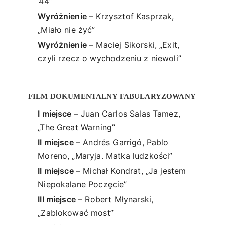
‘44”
Wyróżnienie
– Krzysztof Kasprzak,
„Miało nie żyć”
Wyróżnienie
– Maciej Sikorski, „Exit,
czyli rzecz o wychodzeniu z niewoli”
FILM DOKUMENTALNY FABULARYZOWANY
I miejsce
– Juan Carlos Salas Tamez,
„The Great Warning”
II miejsce
– Andrés Garrigó, Pablo
Moreno, „Maryja. Matka ludzkości”
II miejsce
– Michał Kondrat, „Ja jestem
Niepokalane Poczęcie”
III miejsce
– Robert Młynarski,
„Zablokować most”