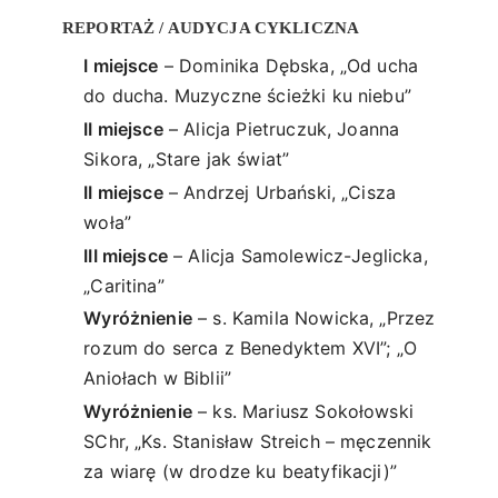
REPORTAŻ / AUDYCJA CYKLICZNA
I miejsce
– Dominika Dębska, „Od ucha
do ducha. Muzyczne ścieżki ku niebu”
II miejsce
– Alicja Pietruczuk, Joanna
Sikora, „Stare jak świat”
II miejsce
– Andrzej Urbański, „Cisza
woła”
III miejsce
– Alicja Samolewicz-Jeglicka,
„Caritina”
Wyróżnienie
– s. Kamila Nowicka, „Przez
rozum do serca z Benedyktem XVI”; „O
Aniołach w Biblii”
Wyróżnienie
– ks. Mariusz Sokołowski
SChr, „Ks. Stanisław Streich – męczennik
za wiarę (w drodze ku beatyfikacji)”