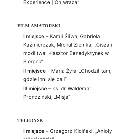
Experience | On wraca”
FILM AMATORSKI
I miejsce
– Kamil Śliwa, Gabriela
Kaźmierczak, Michał Ziemka, „Cisza i
modlitwa: Klasztor Benedyktynek w
Sierpcu”
II miejsce
– Maria Żyła, „Chodził tam,
gdzie inni się bali”
III miejsce
– ks. dr Waldemar
Prondziński, „Misja”
TELEDYSK
I miejsce
– Grzegorz Kiciński, „Anioły