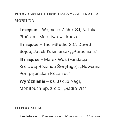
PROGRAM MULTIMEDIALNY / APLIKACJA
MOBILNA
I miejsce
– Wojciech Ziółek SJ, Natalia
Płońska, „Modlitwa w drodze”
II miejsce
– Tech-Studio S.C. Dawid
Sojda, Jacek Kuśmierzak, „Parochialis”
III miejsce
– Marek Woś (Fundacja
Królowej Różańca Świętego), „Nowenna
Pompejańska i Różaniec”
Wyróżnienie
– ks. Jakub Nagi,
Mobitouch Sp. z o.o., „Radio Via”
FOTOGRAFIA